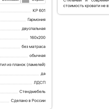
Стильный и совреме
стоимость кровати не в
КР 601
Гармония
двуспальная
160х200
без матраса
обычная
тил из планок (ламелей)
да
ЛДСП
Стендмебель
Сделано в России