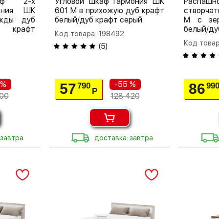
аф 2-х
Угловой шкаф Гармония ШК
Распа
мония ШК
601 М в прихожую дуб крафт
створчат
жды дуб
белый/дуб крафт серый
М с зер
б крафт
белый/ду
Код товара: 198492
Код товар
(
5
)
 %
-55 %
57
86
790
99
Р
00
128 420
 завтра
доставка: завтра