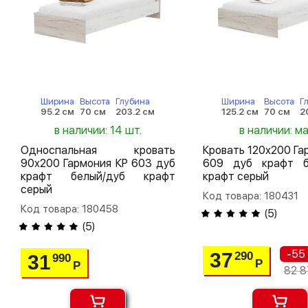
Ширина
Высота
Глубина
Ширина
Высота
Г
95.2 см
70 см
203.2 см
125.2 см
70 см
2
в наличии: 14 шт.
в наличии: м
Односпальная кровать
Кровать 120х200 Га
90х200 Гармония КР 603 дуб
609 дуб крафт б
крафт белый/дуб крафт
крафт серый
серый
Код товара: 180431
Код товара: 180458
(
5
)
(
5
)
-55
37
290
31
990
Р
Р
82 8