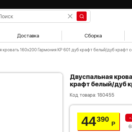
Доставка
Сборка
ая кровать 160х200 Гармония КР 601 дуб крафт белый/дуб крафт 
Двуспальная кровать 160х200 Гармония КР 601 дуб
крафт белый/дуб 
Код товара:
180455
44
-
390
Р
6