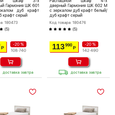
шной шкаф 3-х
Распашной шкаф 4-х
ый Гармония ШК 601
дверный Гармония ШК 602 М
калом дуб крафт
с зеркалом дуб крафт белый/
б крафт серый
дуб крафт серый
а: 180473
Код товара: 180476
(
5
)
(
5
)
-20 %
-20 %
113
0
990
Р
Р
108 740
142 490
доставка: завтра
доставка: завтра