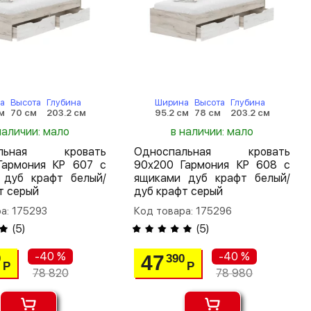
а
Высота
Глубина
Ширина
Высота
Глубина
м
70 см
203.2 см
95.2 см
78 см
203.2 см
наличии: мало
в наличии: мало
альная кровать
Односпальная кровать
Гармония КР 607 с
90х200 Гармония КР 608 с
 дуб крафт белый/
ящиками дуб крафт белый/
т серый
дуб крафт серый
а: 175293
Код товара: 175296
(
5
)
(
5
)
-40 %
-40 %
47
0
390
Р
Р
78 820
78 980