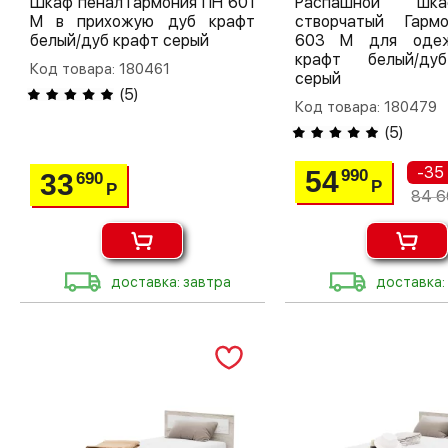
Шкаф пенал Гармония ПН 601
Распашной шк
М в прихожую дуб крафт
створчатый Гар
белый/дуб крафт серый
603 М для оде
крафт белый/ду
Код товара: 180461
серый
(
5
)
Код товара: 180479
(
5
)
-35
54
990
33
690
Р
Р
84 6
доставка: завтра
доставка: