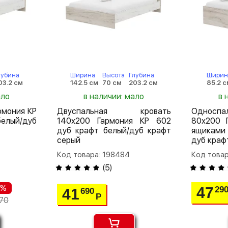
лубина
Ширина
Высота
Глубина
Ширин
03.2 см
142.5 см
70 см
203.2 см
85.2 с
ало
в наличии: мало
в 
рмония КР
Двуспальная кровать
Односп
елый/дуб
140х200 Гармония КР 602
80х200 
дуб крафт белый/дуб крафт
ящиками
серый
дуб краф
Код товара: 198484
Код товар
(
5
)
 %
47
29
41
690
Р
70