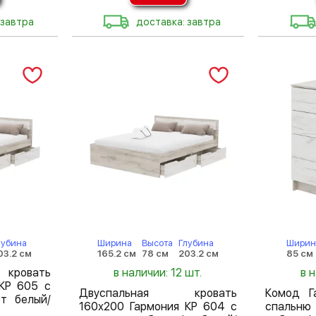
 завтра
доставка: завтра
лубина
Ширина
Высота
Глубина
Ширин
03.2 см
165.2 см
78 см
203.2 см
85 см
кровать
в наличии: 12 шт.
в 
КР 605 с
Двуспальная кровать
Комод Г
т белый/
160х200 Гармония КР 604 с
спальню