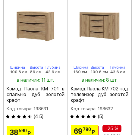
Ширина
Высота
Глубина
Ширина
Высота
Глубина
100.8 см
86 см
43.6 см
160 см
100.6 см
43.6 см
в наличии: 11 шт.
в наличии: 8 шт.
Комод Паола КМ 701 в
Комод Паола КМ 702 под
спальню дуб золотой
телевизор дуб золотой
крафт
крафт
Код товара: 198631
Код товара: 198632
(
4.5
)
(
5
)
-25 %
69
790
38
590
Р
Р