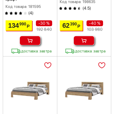
Код товара: 198635
Код товара: 181595
(
4.5
)
(
4
)
-30 %
-40 %
134
62
990
390
Р
Р
192 840
103 980
доставка: завтра
доставка: завтра