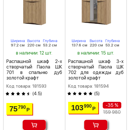
Ширина
Высота
Глубина
Ширина
Высота
Глубина
97.2 см
220 см
53.2 см
137.6 см
220 см
53.2 см
в наличии: 12 шт.
в наличии: 15 шт.
Распашной шкаф 2-х
Распашной шкаф 3-х
створчатый Паола ШК
створчатый Паола ШК
701 в спальню дуб
702 для одежды дуб
золотой крафт
золотой крафт
Код товара: 181593
Код товара: 181594
(
4.5
)
(
5
)
-35 %
103
990
75
790
Р
Р
159 980