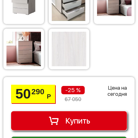
Цена на
50
-25 %
290
сегодня
Р
67 050
Купить