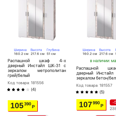
Ширина
Высота
Глубина
Ширина
Высота
160.2 см
217.6 см
51 см
160.2 см
217.6 см
Распашной шкаф 4-х
в наличии: м
дверный Инстайл ШК-31 с
Распашной шк
зеркалом метрополитан
дверный Инстайл
грей/белый
зеркалом бетон/бе
Код товара: 181556
Код товара: 181557
(
4
)
(
5
)
-
107
990
105
390
Р
Р
23