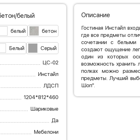
Описание
бетон/белый
Гостиная Инстайл вход
белый
бетон
где все предметы отли
сочетании с белыми 
Белый
Серый
создают ощущение лег
один из которых осн
ЦС-02
возможность хранить 
полках можно размес
Инстайл
предметы. Лучший выб
Шоп".
ЛДСП
1204*812*460
Шариковые
Да
Мебелони