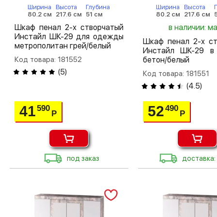
Ширина
Высота
Глубина
Ширина
Высота
80.2 см
217.6 см
51 см
80.2 см
217.6 см
Шкаф пенал 2-х створчатый
в наличии: м
Инстайл ШК-29 для одежды
Шкаф пенал 2-х ст
метрополитан грей/белый
Инстайл ШК-29 в
Код товара: 181552
бетон/белый
(
5
)
Код товара: 181551
(
4.5
)
41
52
590
490
Р
Р
под заказ
доставка: