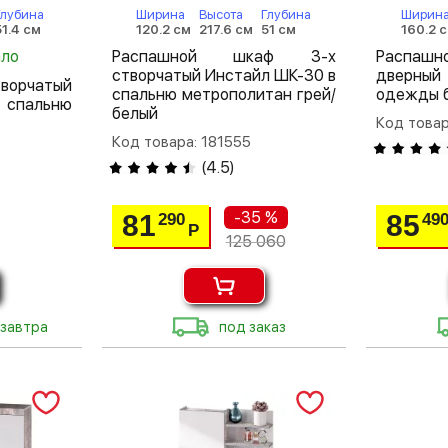
Глубина
Ширина
Высота
Глубина
Ширин
51.4 см
120.2 см
217.6 см
51 см
160.2 
ало
Распашной шкаф 3-х
Распа
створчатый Инстайл ШК-30 в
дверный
ворчатый
спальню метрополитан грей/
одежды 
 спальню
белый
Код товар
Код товара: 181555
(
4.5
)
-35 %
81
85
290
49
Р
125 060
 завтра
под заказ