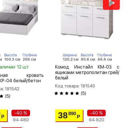
а
Высота
Глубина
Ширина
Высота
Глубина
см
100.3 см
206 см
120.2 см
85.6 см
46.4 см
наличии: 12 шт.
Комод Инстайл КМ-03 с
ящиками метрополитан грей/
льная кровать
белый
КР-04 белый/бетон
Код товара: 181540
а: 181542
(
5
)
(
5
)
-40 %
-40 %
38
0
890
Р
Р
94 480
64 820