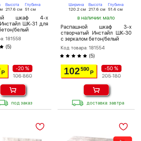
а
Высота
Глубина
Ширина
Высота
Глубина
см
217.6 см
51 см
120.2 см
217.6 см
51.4 см
шной шкаф 4-х
в наличии: мало
 Инстайл ШК-31 для
Распашной шкаф 3-х
бетон/белый
створчатый Инстайл ШК-30
а: 181558
с зеркалом бетон/белый
(
5
)
Код товара: 181554
(
5
)
-20 %
-50 %
102
0
590
Р
Р
106 860
205 180
под заказ
доставка: завтра