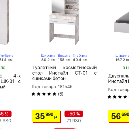
Глубина
Ширина
Высота
Глубина
Ширин
51.4 см
80.2 см
158 см
40.4 см
167.2 
ало
Туалетный косметический
в 
стол Инстайл СТ-01 с
аф 4-х
Двуспа
ящиками бетон
 ШК-31 с
Инстайл 
лый
Код товара: 181545
Код товар
(
5
)
55 %
-50 %
35
56
990
69
Р
9 980
71 980